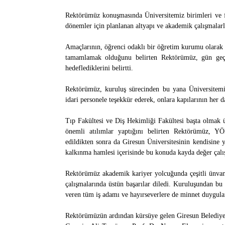
Rektörümüz konuşmasında Üniversitemiz birimleri ve fa
dönemler için planlanan altyapı ve akademik çalışmalarla
Amaçlarının, öğrenci odaklı bir öğretim kurumu olarak 
tamamlamak olduğunu belirten Rektörümüz, gün geçti
hedeflediklerini belirtti.
Rektörümüz, kuruluş sürecinden bu yana Üniversitemi
idari personele teşekkür ederek, onlara kapılarının her d
Tıp Fakültesi ve Diş Hekimliği Fakültesi başta olmak ü
önemli atılımlar yaptığını belirten Rektörümüz, YÖK
edildikten sonra da Giresun Üniversitesinin kendisine
kalkınma hamlesi içerisinde bu konuda kayda değer çalış
Rektörümüz akademik kariyer yolcuğunda çeşitli ünvan
çalışmalarında üstün başarılar diledi. Kuruluşundan b
veren tüm iş adamı ve hayırseverlere de minnet duyguları
Rektörümüzün ardından kürsüye gelen Giresun Belediye 