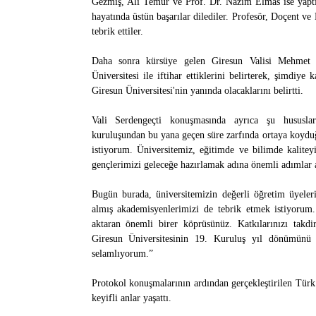
Gezmiş, Ali Temür ve Prof. Dr. Nazım Elmas ise yaptı
hayatında üstün başarılar dilediler. Profesör, Doçent v
tebrik ettiler.
Daha sonra kürsüye gelen Giresun Valisi Mehmet F
Üniversitesi ile iftihar ettiklerini belirterek, şimdiy
Giresun Üniversitesi'nin yanında olacaklarını belirtti.
Vali Serdengeçti konuşmasında ayrıca şu hususlar
kuruluşundan bu yana geçen süre zarfında ortaya koyduğu
istiyorum. Üniversitemiz, eğitimde ve bilimde kalite
gençlerimizi geleceğe hazırlamak adına önemli adımlar a
Bugün burada, üniversitemizin değerli öğretim üyeleri
almış akademisyenlerimizi de tebrik etmek istiyorum. 
aktaran önemli birer köprüsünüz. Katkılarınızı takdir
Giresun Üniversitesinin 19. Kuruluş yıl dönümünü 
selamlıyorum.”
Protokol konuşmalarının ardından gerçekleştirilen Türk m
keyifli anlar yaşattı.