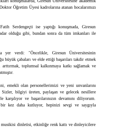
kları konuşmalarda, Giresun Üniversitesine akademik
e Doktor Öğretim Üyesi kadrolarına atanan hocalarımızı
atih Serdengeçti ise yaptığı konuşmada, Giresun
e kadar olduğu gibi, bundan sonra da tüm imkanları ile
a yer verdi: "Öncelikle, Giresun Üniversitesinin
 büyük çabaları ve elde ettiği başarıları takdir etmek
yi arttırmak, toplumsal kalkınmaya katkı sağlamak ve
tmıştır.
ni, emekli olan personellerimizi ve yeni unvanlarını
Sizler, bilgiyi üreten, paylaşan ve gelecek nesillere
le karşılıyor ve başarılarınızın devamını diliyorum.
bir kez daha kutluyor, hepinizi sevgi ve saygıyla
usikisi dinletisi, etkinliğe renk kattı ve dinleyicilere