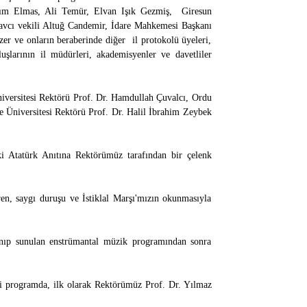
Nazım Elmas, Ali Temür, Elvan Işık Gezmiş, Giresun
avcı vekili Altuğ Candemir, İdare Mahkemesi Başkanı
r ve onların beraberinde diğer il protokolü üyeleri,
arının il müdürleri, akademisyenler ve davetliler
iversitesi Rektörü Prof. Dr. Hamdullah Çuvalcı, Ordu
 Üniversitesi Rektörü Prof. Dr. Halil İbrahim Zeybek
i Atatürk Anıtına Rektörümüz tarafından bir çelenk
n, saygı duruşu ve İstiklal Marşı'mızın okunmasıyla
lanıp sunulan enstrümantal müzik programından sonra
iği programda, ilk olarak Rektörümüz Prof. Dr. Yılmaz