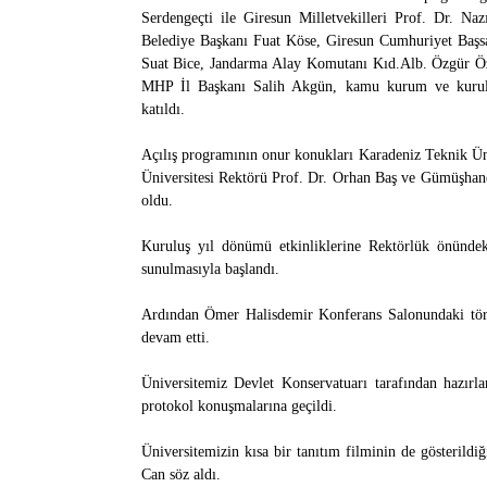
Serdengeçti ile Giresun Milletvekilleri Prof. Dr. 
Belediye Başkanı Fuat Köse, Giresun Cumhuriyet Başs
Suat Bice, Jandarma Alay Komutanı Kıd.Alb. Özgür Öze
MHP İl Başkanı Salih Akgün, kamu kurum ve kuruluşl
katıldı.
Açılış programının onur konukları Karadeniz Teknik Ün
Üniversitesi Rektörü Prof. Dr. Orhan Baş ve Gümüşhane
oldu.
Kuruluş yıl dönümü etkinliklerine Rektörlük önündek
sunulmasıyla başlandı.
Ardından Ömer Halisdemir Konferans Salonundaki töre
devam etti.
Üniversitemiz Devlet Konservatuarı tarafından hazır
protokol konuşmalarına geçildi.
Üniversitemizin kısa bir tanıtım filminin de gösterild
Can söz aldı.