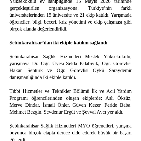
Yüksekokulu ev sahipliğinde 15 Mayıs 2026 tarihinde
gerçekleştirilen organizasyona, Türkiye’nin farklı
üniversitelerinden 15 üniversite ve 21 ekip katıldı. Yarışmada
öğrenciler; bilgi, beceri, kriz yönetimi ve ekip çalışması gibi
birçok alanda değerlendirildi.
Şebinkarahisar’dan iki ekiple katılım sağlandı
Şebinkarahisar Sağlık Hizmetleri Meslek Yüksekokulu,
yarışmaya Dr. Öğr. Üyesi Selda Palabıyık, Öğr. Görevlisi
Hakan Şentürk ve Öğr. Görevlisi Öykü Saraydemir
danışmanlığında iki ekiple katıldı.
Tıbbi Hizmetler ve Teknikler Bölümü İlk ve Acil Yardım
Programı öğrencilerinden oluşan ekiplerde; Aslı Öksüz,
Merve Dindar, İsmail Önler, Güven Kezer, Feride Baba,
Mehmet Bezgin, Sevdenur Ergüt ve Şevval Avcı yer aldı.
Şebinkarahisar Sağlık Hizmetleri MYO öğrencileri, yarışma
boyunca birçok etapta derece elde ederek büyük bir başarı
gösterdi.