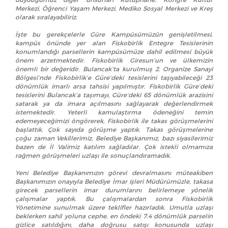
Merkezi, Öğrenci Yaşam Merkezi, Mediko Sosyal Merkezi ve Kreş
olarak sıralayabiliriz.
İşte bu gerekçelerle Güre Kampüsümüzün genişletilmesi,
kampüs önünde yer alan Fiskobirlik Entegre Tesislerinin
konumlandığı parsellerin kampüsümüze dahil edilmesi büyük
önem arzetmektedir. Fiskobirlik Giresun’un ve ülkemizin
önemli bir değeridir. Bulancak’ta kurulmuş 2. Organize Sanayi
Bölgesi’nde Fiskobirlik’e Güre’deki tesislerini taşıyabileceği 23
dönümlük imarlı arsa tahsisi yapılmıştır. Fiskobirlik Güre’deki
tesislerini Bulancak’a taşımayı, Güre’deki 65 dönümlük arazisini
satarak ya da imara açılmasını sağlayarak değerlendirmek
istemektedir. Yeterli kamulaştırma ödeneğini temin
edemeyeceğimizi öngörerek, Fiskobirlik ile takas görüşmelerini
başlattık. Çok sayıda görüşme yaptık. Takas görüşmelerine
çoğu zaman Vekillerimiz, Belediye Başkanımız, bazı siyasilerimiz
bazen de İl Valimiz katılım sağladılar. Çok istekli olmamıza
rağmen görüşmeleri uzlaşı ile sonuçlandıramadık.
Yeni Belediye Başkanımızın görevi devralmasını müteakiben
Başkanımızın onayıyla Belediye İmar işleri Müdürümüzle, takasa
girecek parsellerin imar durumlarını belirlemeye yönelik
çalışmalar yaptık. Bu çalışmalardan sonra Fiskobirlik
Yönetimine sunulmak üzere teklifler hazırladık. Umutla uzlaşı
beklerken sahil yoluna cephe, en öndeki 7.4 dönümlük parselin
gizlice satıldığını, daha doğrusu satışı konusunda uzlaşı