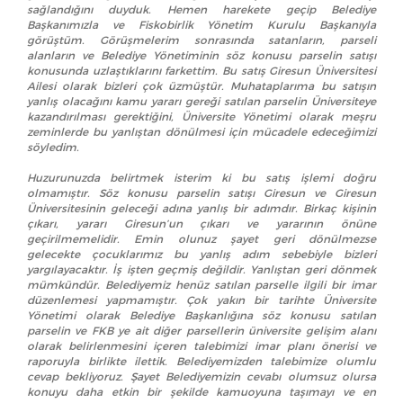
sağlandığını duyduk. Hemen harekete geçip Belediye
Başkanımızla ve Fiskobirlik Yönetim Kurulu Başkanıyla
görüştüm. Görüşmelerim sonrasında satanların, parseli
alanların ve Belediye Yönetiminin söz konusu parselin satışı
konusunda uzlaştıklarını farkettim. Bu satış Giresun Üniversitesi
Ailesi olarak bizleri çok üzmüştür. Muhataplarıma bu
satışın
yanlış olacağını kamu yararı gereği satılan parselin Üniversiteye
kazandırılması gerektiğini, Üniversite Yönetimi olarak meşru
zeminlerde bu yanlıştan dönülmesi için mücadele edeceğimizi
söyledim.
Huzurunuzda belirtmek isterim ki bu satış işlemi doğru
olmamıştır. Söz konusu parselin satışı Giresun ve Giresun
Üniversitesinin geleceği adına yanlış bir adımdır. Birkaç kişinin
çıkarı, yararı Giresun’un çıkarı ve yararının önüne
geçirilmemelidir. Emin olunuz şayet geri dönülmezse
gelecekte çocuklarımız bu yanlış adım sebebiyle bizleri
yargılayacaktır. İş işten geçmiş değildir. Yanlıştan geri dönmek
mümkündür. Belediyemiz henüz satılan parselle ilgili bir imar
düzenlemesi yapmamıştır. Çok yakın bir tarihte Üniversite
Yönetimi olarak Belediye Başkanlığına söz konusu satılan
parselin ve FKB ye ait diğer parsellerin üniversite gelişim alanı
olarak belirlenmesini içeren talebimizi imar planı önerisi ve
raporuyla birlikte ilettik. Belediyemizden talebimize olumlu
cevap bekliyoruz. Şayet Belediyemizin cevabı olumsuz olursa
konuyu daha etkin bir şekilde kamuoyuna taşımayı ve en