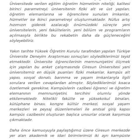
Üniversitede verilen eğitim öğretim hizmetinin niteliği, kalitesi
birinci parametreyi; üniversitenin fiziki alt ve üst yapıları,
öğretim elemanlarına ve öğrencilere sunulan imkanlar,
hizmetler ise ikinci parametreyi oluşturmaktadır. Nüfus artış
hızımızın giderek azalacağı önümüzdeki süreçte yeni
üniversitelerin, yeni fakültelerin, yeni bölüm ve programların
açılmasıyla birlikte bu rekabetin daha da güçleneceğini
söyleyebiliriz.
Yakın tarihte Yüksek Öğretim Kurulu tarafından yapılan Türkiye
Üniversite Deneyim Araştırması sonuçları söylediklerimizi teyid
etmektedir. Üniversite öğrencilerinin memnuniyetini ölçmek
için yapılan bu anket çalışmasında Giresun Üniversitesi yani
üniversitemiz en düşük puanları fiziki mekanlar, kampüs alt
yapısı, sosyal donatı, barınma ve yaşam imkanlarıyla ilgili
sorulara verilen cevaplardan almıştır. Söylediklerimizi kısaca
özetlemek gerekirse, Kampüslerin cazibesi öğrenci ve öğretim
elemanının memnuniyetini, tercihini olumlu yönde
etkilemektedir. Nitelikli fakülte ve yüksekokul binaları,
kütüphane binası, kongre kültür merkezi, sosyal yaşam
merkezleri ve peysaj düzenlemeleri ile anıtsal giriş kapısı
kampüs cazibesini oluşturan başlıca unsurlar olarak karşımıza
çıkmaktadır.
Daha önce kamuoyuyla paylaştığımız üzere Giresun merkezde
yer alan akademik ve idari birimlerimizi iki ayrı kampüste