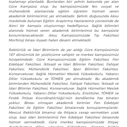
toplamayı planladık. Bunlardan biri şehrin batısında yer alan
Güre Kampüsü olup, bu kampüsümüzde fen, sosyal ve
mühendislik alanlarında eğitim öğretim hizmeti veren
akademik birimlerimiz yer almaktadır. Şehrin doğusunda Aksu
mevkiinde bulunan Eğitim Araştırma Hastanemiz çevresinde de
ikinci bir kampüs oluşturmayı hedefliyoruz. Sağlık bilimleri
alanında hizmet veren akademik birimlerimiz bu kampüste
konumlanacaklardır. Aksu Kampüsümüzde Tıp Fakültesi
Morfoloji binası inşaatı halen devam etmektedir.
Rektörlük ve İdari Birimlerin de yer aldığı Güre Kampüsümüz
167 dönümlük bir yüzölçüme sahiptir ve merkez kampüsümüz
hüviyetindedir. Güre Kampüsümüzde Eğitim Fakültesi, Fen
Edebiyat Fakültesi, İktisadi ve İdari Bilimler Fakültesi, İlahiyat
Fakültesi, Mühendislik Fakültesi, Spor Bilimleri Fakültesi,
Konservatuvar, Sağlık Hizmetleri Meslek Yüksekokulu, Yabancı
Diller Yüksekokulu ve TÖMER yer almaktadır. Bu akademik
birimlerden Mühendislik Fakültesi, İlahiyat Fakültesi, İktisadi ve
İdari Bilimler Fakültesi, Konservatuvar, Sağlık Hizmetleri Meslek
Yüksekokulu, Yabancı Diller Yüksekokulu, Enstitüler, TÖMER ve
Fındık İhtisas Koordinatörlüğü’nün kendilerine has binaları
yoktur. Binası olmayan akademik birimler Fen Edebiyat
Fakültesi ile Eğitim Fakültesi binalarında konuşlanmışlardır.
Mevcut Rektörlük binamız da ihtiyaca cevap vermekten uzak
olup, bazı idari birimlerimiz Fen Edebiyat Fakültesi binasında
hizmet vermektedir. Güre merkez kampüsümüzde ihtiyaç
duyduğumuz diğer unsurları Kütüphane, Kongre Kültür