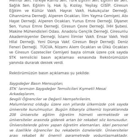
Memur Sen, Türkiye Kamu Sen, Türk Eğitim Sen, Eğitim Bir Sen,
Sağlık Sen, Eğitim İş, Hak İş, Kızılay, Yeşilay, GİSİP, Giresun
Eğitim ve Kültür Vakfı, Hayrat Vakfı, Hukukçular Derneği,
Cihannüma Derneği, Alperen Ocakları, İlim Yayma Cemiyeti, Abı
Hayat Derneği, Alperen Ocakları, Yunus Emre Derneği, Diyanet
Sen, Yunus Emre Derneği, Giresun Çevre Derneği, İHH Şubesi,
Makine Mühendisleri Odası, Anadolu Gençlik Derneği, Giresunlu
Akademisyenler Derneği, İslami İlimler Vakfı, Ensar Vakfı, Yedi
Hilal Derneği, Yeni Dünya Vakf, Giresun Beşir Derneği, Deniz
Feneri Derneği, TÜGVA, Nizamı Alem Ocakları ve Ülkü Ocakları
ve Giresun Gazeteciler Cemiyeti başta olmak üzere çok sayıda
STK temsilcisi basın açıklaması esnasında Rektörümüzün
yanında durarak destek verdi.
Rektörümüzün basın açıklaması şu şekilde:
Saygıdeğer Basın Mensupları,
STK’ larımızın Saygıdeğer Temsilcileri Kıymetli Mesai
Arkadaşlarım,
Sevgili Öğrenciler ve Değerli Hemşehrilerim,
Malumlarınız olduğu üzere son yıllarda ülkemizde çok sayıda
üniversite kurulmuştur. Bugün itibarıyla ülkemiz topraklarında
208 üniversite eğitim öğretim hizmeti vermektedir ve
üniversiteler arasında giderek artan bir rekabet söz konusudur.
Üniversitelerde görev yapan öğretim elemanları, idari personel
ve özellikle öğrenciler bu rekabetin özneleridir. Üniversiteler
arası rekabet iki önemli parametrede yoğunlaşmaktadır.