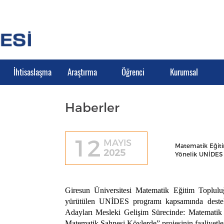
İhtisaslaşma
Araştırma
Öğrenci
Kurumsal
Haberler
12
MAYIS
Matematik Eğit
2025
Yönelik UNİDES 
Giresun Üniversitesi Matematik Eğitim Toplulu
yürütülen UNİDES programı kapsamında deste
Adayları Mesleki Gelişim Sürecinde: Matematik
Matematik Sahnesi Köylerde” projesinin faaliyetler