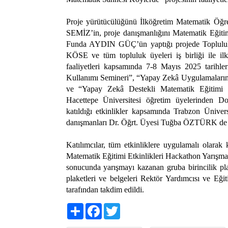
Proje yürütücülüğünü İlköğretim Matematik Öğret
SEMİZ’in, proje danışmanlığını Matematik Eğiti
Funda AYDIN GÜÇ’ün yaptığı projede Topluluk
KÖSE ve tüm topluluk üyeleri iş birliği ile ilk 
faaliyetleri kapsamında 7-8 Mayıs 2025 tarihl
Kullanımı Semineri”, “Yapay Zekâ Uygulamalarını
ve “Yapay Zekâ Destekli Matematik Eğitimi Et
Hacettepe Üniversitesi öğretim üyelerinden 
katıldığı etkinlikler kapsamında Trabzon Üniver
danışmanları Dr. Öğrt. Üyesi Tuğba ÖZTÜRK de p
Katılımcılar, tüm etkinliklere uygulamalı olarak
Matematik Eğitimi Etkinlikleri Hackathon Yarışmas
sonucunda yarışmayı kazanan gruba birincilik plak
plaketleri ve belgeleri Rektör Yardımcısı ve 
tarafından takdim edildi.
Share
Facebook
Twitter