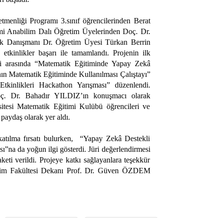
menliği Programı 3.sınıf öğrencilerinden Berat
mi Anabilim Dalı Öğretim Üyelerinden Doç. Dr.
 Danışmanı Dr. Öğretim Üyesi Türkan Berrin
etkinlikler başarı ile tamamlandı. Projenin ilk
eri arasında “Matematik Eğitiminde Yapay Zekâ
n Matematik Eğitiminde Kullanılması Çalıştayı”
kinlikleri Hackathon Yarışması” düzenlendi.
Doç. Dr. Bahadır YILDIZ’ın konuşmacı olarak
sitesi Matematik Eğitimi Kulübü öğrencileri ve
aydaş olarak yer aldı.
 katılma fırsatı bulurken, “Yapay Zekâ Destekli
ı”na da yoğun ilgi gösterdi. Jüri değerlendirmesi
eti verildi. Projeye katkı sağlayanlara teşekkür
Eğitim Fakültesi Dekanı Prof. Dr. Güven ÖZDEM