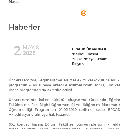
Mesa...
Haberler
2
MAYIS
Giresun Üniversitesi
2026
"Kalite" Çıtasını
Yükseltmeye Devam
Ediyor...
Üniversitemizde, Sağlık Hizmetleri Meslek Yüksekokuluna ait iki
programın 4 yıl süreyle akredite edilmesinden sonra, ilk kez
lisans programları da akredite edildi.
Üniversitemizde kalite kültürü oluşturma sürecinde Eğitim
Fakültesinin Fen Bilgisi Öğretmenliği ve İlköğretim Matematik
Öğretmenliği Programları 01.05.2029 tarihine kadar EPDAD
Akreditasyonu almaya hak kazandı.
Söz konusu başarı; Eğitim Fakültesi bünyesinde son iki yılda