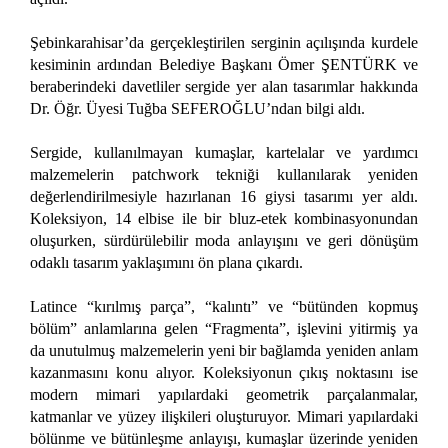
Şebinkarahisar’da gerçekleştirilen serginin açılışında kurdele
kesiminin ardından Belediye Başkanı Ömer ŞENTÜRK ve
beraberindeki davetliler sergide yer alan tasarımlar hakkında
Dr. Öğr. Üyesi Tuğba SEFEROĞLU’ndan bilgi aldı.
Sergide, kullanılmayan kumaşlar, kartelalar ve yardımcı
malzemelerin patchwork tekniği kullanılarak yeniden
değerlendirilmesiyle hazırlanan 16 giysi tasarımı yer aldı.
Koleksiyon, 14 elbise ile bir bluz-etek kombinasyonundan
oluşurken, sürdürülebilir moda anlayışını ve geri dönüşüm
odaklı tasarım yaklaşımını ön plana çıkardı.
Latince “kırılmış parça”, “kalıntı” ve “bütünden kopmuş
bölüm” anlamlarına gelen “Fragmenta”, işlevini yitirmiş ya
da unutulmuş malzemelerin yeni bir bağlamda yeniden anlam
kazanmasını konu alıyor. Koleksiyonun çıkış noktasını ise
modern mimari yapılardaki geometrik parçalanmalar,
katmanlar ve yüzey ilişkileri oluşturuyor. Mimari yapılardaki
bölünme ve bütünleşme anlayışı, kumaşlar üzerinde yeniden