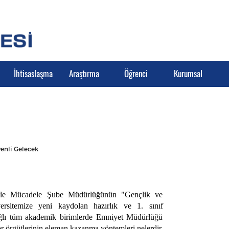
İhtisaslaşma
Araştırma
Öğrenci
Kurumsal
enli Gelecek
örle Mücadele Şube Müdürlüğünün "Gençlik ve
rsitemize yeni kaydolan hazırlık ve 1. sınıf
bağlı tüm akademik birimlerde Emniyet Müdürlüğü
rör örgütlerinin eleman kazanma yöntemleri nelerdir,