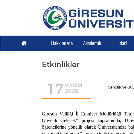
Hakkımızda
Akademik
İdarî
Etkinlikler
17
KASIM
Gençlik ve Güv
2025
Giresun Valiliği İl Emniyet Müdürlüğü Ter
Güvenli Gelecek" projesi kapsamında, Ünive
öğrencilerine yönelik olarak Üniversitemize 
personeli tarafından " terör ve terörizm nedir, te