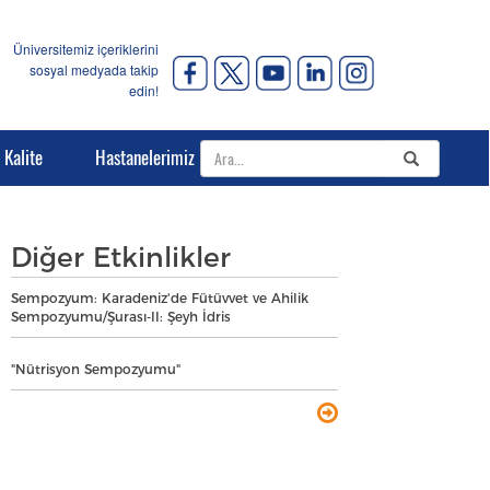
Üniversitemiz içeriklerini
sosyal medyada takip
edin!
Kalite
Hastanelerimiz
Diğer Etkinlikler
Sempozyum: Karadeniz'de Fütüvvet ve Ahilik
Sempozyumu/Şurası-II: Şeyh İdris
"Nütrisyon Sempozyumu"