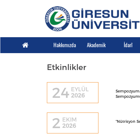
Hakkımızda
Akademik
İdarî
Etkinlikler
24
EYLÜL
Sempozyum: K
2026
Sempozyumu/Ş
2
EKIM
"Nütrisyon 
2026