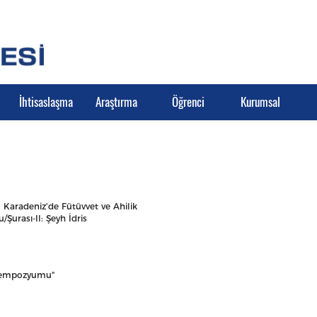
İhtisaslaşma
Araştırma
Öğrenci
Kurumsal
aradeniz'de Fütüvvet ve Ahilik
urası-II: Şeyh İdris
Sempozyumu"