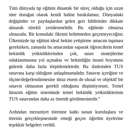
Tüm dünyada tıp eğitimi dinamik bir süreç olduğu için uzun
süre durağan olarak kendi haline bırakılamaz. Dünyadaki
değişimler ve paydaşlardan gelen geri bildirimler dikkate
alınarak sürekli yenilenmelidir. Bu eğitimin olmazsa
olmazıdır. Bir konudaki fikrimi belirtmeden geçemeyeceğim;
Ülkemizde tıp eğitimi ideal hekim yetiştirme amacını taşıması
gerekirken, zamanla bu amacından saparak öğrencilerin temel
hekimlik yetkinliklerinden çok, sınav stratejilerine
odaklanmasına yol açmakta ve hekimliğin insani boyutunu
giderek daha fazla törpülemektedir. Bu ifademden TUS
sınavına karşı olduğum anlaşılmamalıdır. Sınavın içeriğine ve
ölçme/değerlendirmesine itiraz etsem de ulusal ve objektif bir
sınavın olmasının gerekli olduğunu düşünüyorum. Temel
itirazım eğitim sisteminde
temel hekimlik yetkinliklerinin
TUS sınavından daha az önemli görülmesinedir.”
Ardından mezuniyet törenine katkı sunan kuruluşlara ve
törenin gerçekleşmesinde emeği geçen öğretim üyelerine
teşekkür belgeleri verildi.