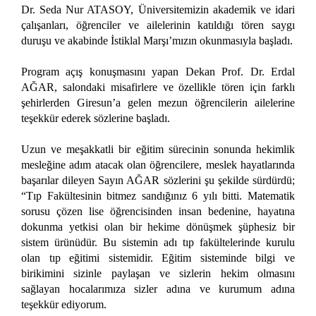
Dr. Seda Nur ATASOY, Üniversitemizin akademik ve idari
çalışanları, öğrenciler ve ailelerinin katıldığı tören saygı
duruşu ve akabinde İstiklal Marşı’mızın okunmasıyla başladı.
Program açış konuşmasını yapan Dekan Prof. Dr. Erdal
AĞAR, salondaki misafirlere ve özellikle tören için farklı
şehirlerden Giresun’a gelen mezun öğrencilerin ailelerine
teşekkür ederek sözlerine başladı.
Uzun ve meşakkatli bir eğitim sürecinin sonunda hekimlik
mesleğine adım atacak olan öğrencilere, meslek hayatlarında
başarılar dileyen Sayın AĞAR sözlerini şu şekilde sürdürdü;
“Tıp Fakültesinin bitmez sandığınız 6 yılı bitti. Matematik
sorusu çözen lise öğrencisinden insan bedenine, hayatına
dokunma yetkisi olan bir hekime dönüşmek şüphesiz bir
sistem ürünüdür. Bu sistemin adı tıp fakültelerinde kurulu
olan tıp eğitimi sistemidir. Eğitim sisteminde bilgi ve
birikimini sizinle paylaşan ve sizlerin hekim olmasını
sağlayan hocalarımıza sizler adına ve kurumum adına
teşekkür ediyorum.