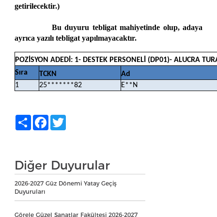
getirilecektir.)
Bu duyuru tebligat mahiyetinde olup, adaya
ayrıca yazılı tebligat yapılmayacaktır.
POZİSYON ADEDİ: 1- DESTEK PERSONELİ (DP01)- ALUCRA TU
Sıra
TCKN
Ad
1
25*******82
E**N
Share
Facebook
Twitter
Diğer Duyurular
2026-2027 Güz Dönemi Yatay Geçiş
Duyuruları
Görele Güzel Sanatlar Fakültesi 2026-2027