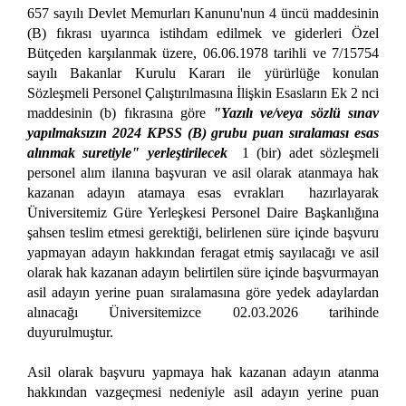
657 sayılı Devlet Memurları Kanunu'nun 4 üncü maddesinin
(B) fıkrası uyarınca istihdam edilmek ve giderleri Özel
Bütçeden karşılanmak üzere, 06.06.1978 tarihli ve 7/15754
sayılı Bakanlar Kurulu Kararı ile yürürlüğe konulan
Sözleşmeli Personel Çalıştırılmasına İlişkin Esasların Ek 2 nci
maddesinin (b) fıkrasına göre
"Yazılı ve/veya sözlü sınav
yapılmaksızın 2024 KPSS (B) grubu puan sıralaması esas
alınmak suretiyle" yerleştirilecek
1 (bir) adet sözleşmeli
personel alım ilanına başvuran ve asil olarak atanmaya hak
kazanan adayın atamaya esas evrakları hazırlayarak
Üniversitemiz Güre Yerleşkesi Personel Daire Başkanlığına
şahsen teslim etmesi gerektiği, belirlenen süre içinde başvuru
yapmayan adayın hakkından feragat etmiş sayılacağı ve asil
olarak hak kazanan adayın belirtilen süre içinde başvurmayan
asil adayın yerine puan sıralamasına göre yedek adaylardan
alınacağı Üniversitemizce 02.03.2026 tarihinde
duyurulmuştur.
Asil olarak başvuru yapmaya hak kazanan adayın atanma
hakkından vazgeçmesi nedeniyle asil adayın yerine puan