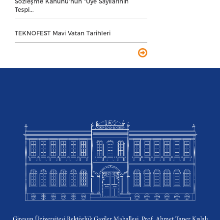
Sözleşme Kanunu'nun "Üye Sayılarının
Tespi...
TEKNOFEST Mavi Vatan Tarihleri
Giresun Üniversitesi Rektörlük Gaziler Mahallesi, Prof. Ahmet Taner Kışlalı