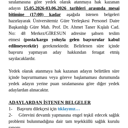
sıralamasına göre yedek olarak atanmaya hak kazanan
adayın
15.05.2026-03.06.2026 tarihleri arasında mesai
bitimine (17:00) kadar
aşağıda istenen belgeleri
hazırlayarak Üniversitemiz Güre Yerleşkesi Personel Daire
Başkanlığı Güre Mah. Prof. Dr. Ahmet Taner Kışlalı Cad.
No: 48 Merkez/GİRESUN adresine şahsen teslim
etmesi
(posta/kargo yoluyla gelen başvurular kabul
edilmeyecektir)
gerekmektedir. Belirlenen süre içinde
başvuru yapmayan aday hakkından feragat etmiş
sayılacaklardır.
Yedek olarak atanmaya hak kazanan adayın belirtilen süre
içinde başvurmaması veya göreve başlamaması durumunda
yedek adayın yerine puan sıralamasına göre diğer yedek
adaylardan alınacaktır.
ADAYLARDAN İSTENEN BELGELER
1- Başvuru dilekçesi için
tıklayınız…
2- Görevini devamlı yapmasına engel teşkil edecek sağlık
problemi bulunmadığına dair tam teşekküllü sağlık kurulu
raporu