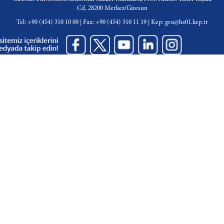
Cd, 28200 Merkez/Giresun
Tel: +90 (454) 310 10 00 | Fax: +90 (454) 310 11 19 | Kep: gru@hs01.kep.tr